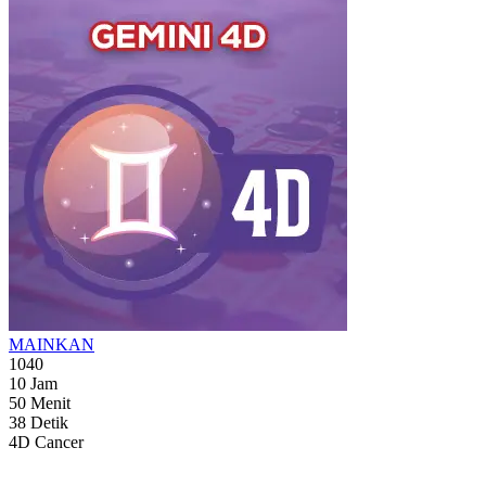
MAINKAN
1040
10
Jam
50
Menit
36
Detik
4D Cancer