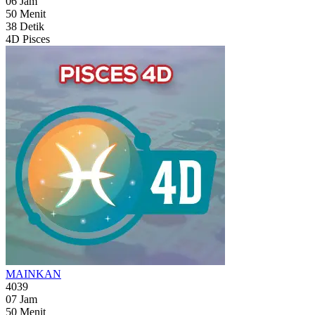
06
Jam
50
Menit
36
Detik
4D Pisces
MAINKAN
4039
07
Jam
50
Menit