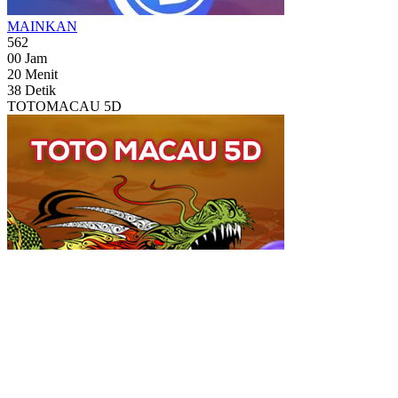
MAINKAN
562
00
Jam
20
Menit
36
Detik
TOTOMACAU 5D