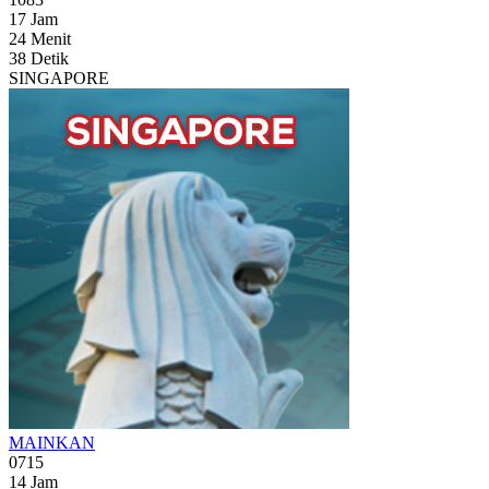
17
Jam
24
Menit
36
Detik
SINGAPORE
MAINKAN
0715
14
Jam