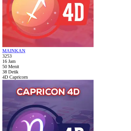
MAINKAN
3253
16
Jam
50
Menit
36
Detik
4D Capricorn