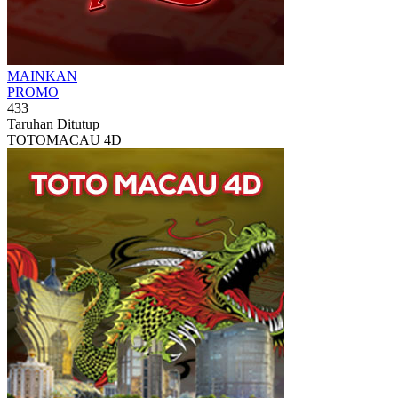
MAINKAN
PROMO
433
Taruhan Ditutup
TOTOMACAU 4D