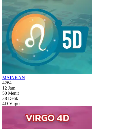
MAINKAN
4264
12
Jam
50
Menit
36
Detik
4D Virgo