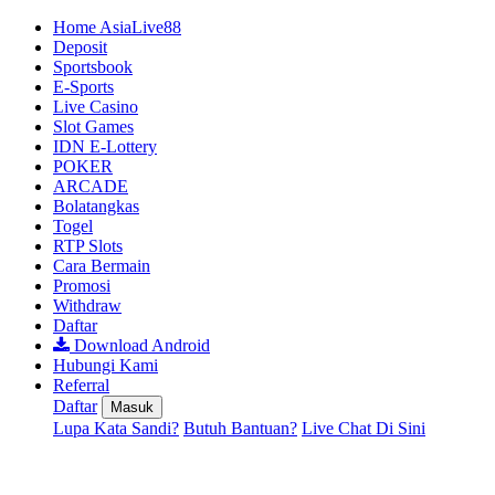
Home AsiaLive88
Deposit
Sportsbook
E-Sports
Live Casino
Slot Games
IDN E-Lottery
POKER
ARCADE
Bolatangkas
Togel
RTP Slots
Cara Bermain
Promosi
Withdraw
Daftar
Download Android
Hubungi Kami
Referral
Daftar
Masuk
Lupa Kata Sandi?
Butuh Bantuan?
Live Chat Di Sini