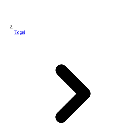
Togel