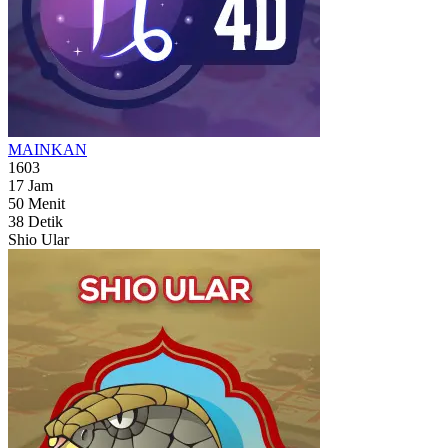
MAINKAN
1603
17
Jam
50
Menit
36
Detik
Shio Ular