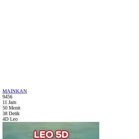
MAINKAN
9456
11
Jam
50
Menit
36
Detik
4D Leo