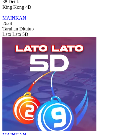
36
Detik
King Kong 4D
MAINKAN
2624
Taruhan Ditutup
Lato Lato 5D
MAINKAN