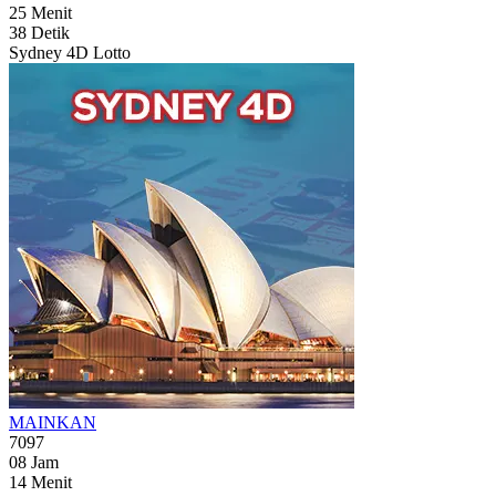
25
Menit
36
Detik
Sydney 4D Lotto
MAINKAN
7097
08
Jam
14
Menit