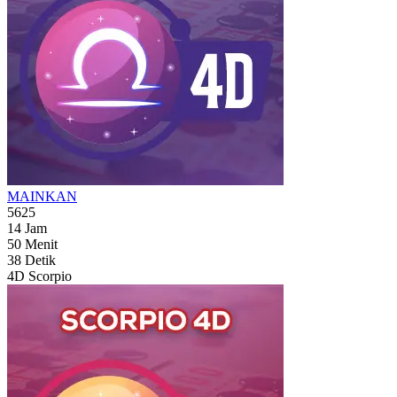
MAINKAN
5625
14
Jam
50
Menit
36
Detik
4D Scorpio