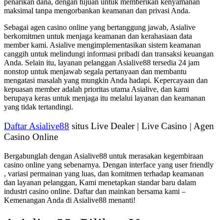
penarikan dana, dengan tujuan untuk memberikan kenyamanan
maksimal tanpa mengorbankan keamanan dan privasi Anda.
Sebagai agen casino online yang bertanggung jawab, Asialive
berkomitmen untuk menjaga keamanan dan kerahasiaan data
member kami. Asialive mengimplementasikan sistem keamanan
canggih untuk melindungi informasi pribadi dan transaksi keuangan
Anda. Selain itu, layanan pelanggan Asialive88 tersedia 24 jam
nonstop untuk menjawab segala pertanyaan dan membantu
mengatasi masalah yang mungkin Anda hadapi. Kepercayaan dan
kepuasan member adalah prioritas utama Asialive, dan kami
berupaya keras untuk menjaga itu melalui layanan dan keamanan
yang tidak tertandingi.
Daftar Asialive88
situs Live Dealer | Live Casino | Agen
Casino Online
Bergabunglah dengan Asialive88 untuk merasakan kegembiraan
casino online yang sebenarnya. Dengan interface yang user friendly
, variasi permainan yang luas, dan komitmen terhadap keamanan
dan layanan pelanggan, Kami menetapkan standar baru dalam
industri casino online. Daftar dan mainkan bersama kami –
Kemenangan Anda di Asialive88 menanti!