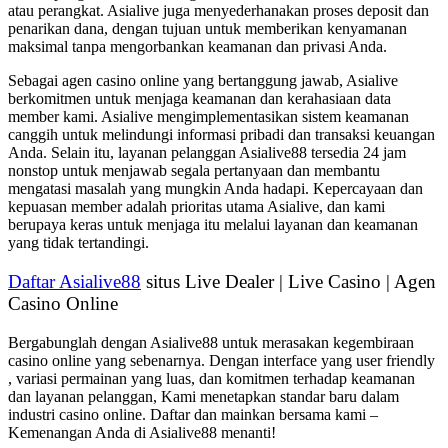
atau perangkat. Asialive juga menyederhanakan proses deposit dan
penarikan dana, dengan tujuan untuk memberikan kenyamanan
maksimal tanpa mengorbankan keamanan dan privasi Anda.
Sebagai agen casino online yang bertanggung jawab, Asialive
berkomitmen untuk menjaga keamanan dan kerahasiaan data
member kami. Asialive mengimplementasikan sistem keamanan
canggih untuk melindungi informasi pribadi dan transaksi keuangan
Anda. Selain itu, layanan pelanggan Asialive88 tersedia 24 jam
nonstop untuk menjawab segala pertanyaan dan membantu
mengatasi masalah yang mungkin Anda hadapi. Kepercayaan dan
kepuasan member adalah prioritas utama Asialive, dan kami
berupaya keras untuk menjaga itu melalui layanan dan keamanan
yang tidak tertandingi.
Daftar Asialive88
situs Live Dealer | Live Casino | Agen
Casino Online
Bergabunglah dengan Asialive88 untuk merasakan kegembiraan
casino online yang sebenarnya. Dengan interface yang user friendly
, variasi permainan yang luas, dan komitmen terhadap keamanan
dan layanan pelanggan, Kami menetapkan standar baru dalam
industri casino online. Daftar dan mainkan bersama kami –
Kemenangan Anda di Asialive88 menanti!