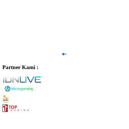
Partner Kami :