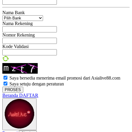
Nama Bank
Nama Rekening
Nomor Rekening
Kode Validasi
Saya bersedia menerima email promosi dari Asialive88.com
Saya setuju dengan peraturan
PROSES
Beranda
DAFTAR