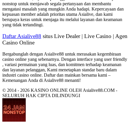
nonstop untuk menjawab segala pertanyaan dan membantu
mengatasi masalah yang mungkin Anda hadapi. Kepercayaan dan
kepuasan member adalah prioritas utama Asialive, dan kami
berupaya keras untuk menjaga itu melalui layanan dan keamanan
yang tidak tertandingi.
Daftar Asialive88
situs Live Dealer | Live Casino | Agen
Casino Online
Bergabunglah dengan Asialive88 untuk merasakan kegembiraan
casino online yang sebenarnya. Dengan interface yang user friendly
, variasi permainan yang luas, dan komitmen terhadap keamanan
dan layanan pelanggan, Kami menetapkan standar baru dalam
industri casino online. Daftar dan mainkan bersama kami –
Kemenangan Anda di Asialive88 menanti!
© 2014 - 2026 KASINO ONLINE OLEH Asialive88.COM -
SELURUH HAK CIPTA DILINDUNGI