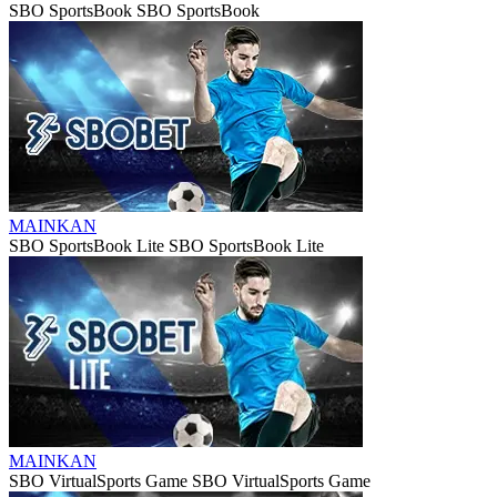
SBO SportsBook
SBO SportsBook
MAINKAN
SBO SportsBook Lite
SBO SportsBook Lite
MAINKAN
SBO VirtualSports Game
SBO VirtualSports Game