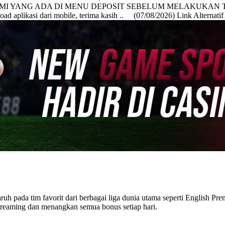
I YANG ADA DI MENU DEPOSIT SEBELUM MELAKUKAN TRA
oad aplikasi dari mobile, terima kasih ..
(07/08/2026)
Link Alternatif
ruh pada tim favorit dari berbagai liga dunia utama seperti English 
streaming dan menangkan semua bonus setiap hari.