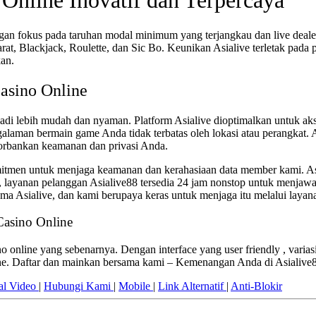
 Online Inovatif dan Terpercaya
dengan fokus pada taruhan modal minimum yang terjangkau dan live de
rat, Blackjack, Roulette, dan Sic Bo. Keunikan Asialive terletak pada p
an.
asino Online
di lebih mudah dan nyaman. Platform Asialive dioptimalkan untuk aks
aman bermain game Anda tidak terbatas oleh lokasi atau perangkat. A
orbankan keamanan dan privasi Anda.
omitmen untuk menjaga keamanan dan kerahasiaan data member kami. A
itu, layanan pelanggan Asialive88 tersedia 24 jam nonstop untuk menj
a Asialive, dan kami berupaya keras untuk menjaga itu melalui layana
 Casino Online
 online yang sebenarnya. Dengan interface yang user friendly , varia
ine. Daftar dan mainkan bersama kami – Kemenangan Anda di Asialive
al Video
|
Hubungi Kami
|
Mobile
|
Link Alternatif
|
Anti-Blokir