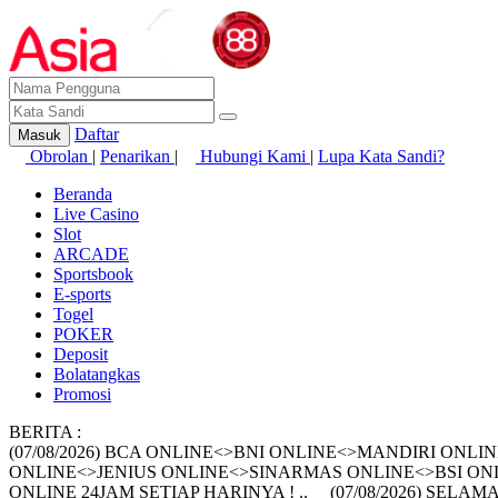
Daftar
Masuk
Obrolan
|
Penarikan
|
Hubungi Kami
|
Lupa Kata Sandi?
Beranda
Live Casino
Slot
ARCADE
Sportsbook
E-sports
Togel
POKER
Deposit
Bolatangkas
Promosi
BERITA :
(07/08/2026)
BCA ONLINE<>BNI ONLINE<>MANDIRI ONLI
ONLINE<>JENIUS ONLINE<>SINARMAS ONLINE<>BSI O
ONLINE 24JAM SETIAP HARINYA ! ..
(07/08/2026)
SELAMAT