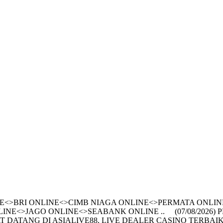
NE<>BRI ONLINE<>CIMB NIAGA ONLINE<>PERMATA ONL
NLINE<>JAGO ONLINE<>SEABANK ONLINE ..
(07/08/2026)
P
 DATANG DI ASIALIVE88, LIVE DEALER CASINO TERBAIK 