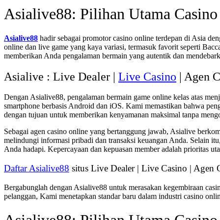
Asialive88: Pilihan Utama Casino
Asialive88
hadir sebagai promotor casino online terdepan di Asia 
online dan live game yang kaya variasi, termasuk favorit seperti Bacca
memberikan Anda pengalaman bermain yang autentik dan mendebark
Asialive : Live Dealer |
Live Casino
| Agen C
Dengan Asialive88, pengalaman bermain game online kelas atas menja
smartphone berbasis Android dan iOS. Kami memastikan bahwa pengal
dengan tujuan untuk memberikan kenyamanan maksimal tanpa meng
Sebagai agen casino online yang bertanggung jawab, Asialive berk
melindungi informasi pribadi dan transaksi keuangan Anda. Selain 
Anda hadapi. Kepercayaan dan kepuasan member adalah prioritas utam
Daftar Asialive88
situs Live Dealer | Live Casino | Agen
Bergabunglah dengan Asialive88 untuk merasakan kegembiraan casino
pelanggan, Kami menetapkan standar baru dalam industri casino onl