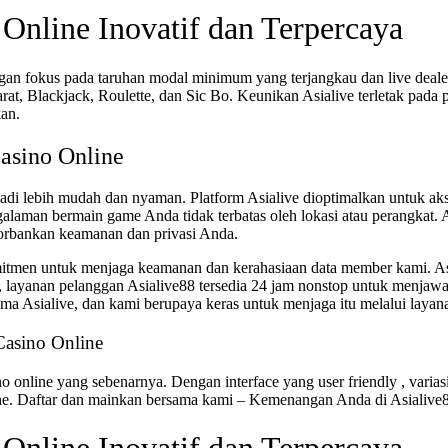
 Online Inovatif dan Terpercaya
dengan fokus pada taruhan modal minimum yang terjangkau dan live de
rat, Blackjack, Roulette, dan Sic Bo. Keunikan Asialive terletak pada p
an.
asino Online
di lebih mudah dan nyaman. Platform Asialive dioptimalkan untuk aks
aman bermain game Anda tidak terbatas oleh lokasi atau perangkat. A
orbankan keamanan dan privasi Anda.
omitmen untuk menjaga keamanan dan kerahasiaan data member kami. A
itu, layanan pelanggan Asialive88 tersedia 24 jam nonstop untuk menj
a Asialive, dan kami berupaya keras untuk menjaga itu melalui layana
 Casino Online
 online yang sebenarnya. Dengan interface yang user friendly , varia
ine. Daftar dan mainkan bersama kami – Kemenangan Anda di Asialive