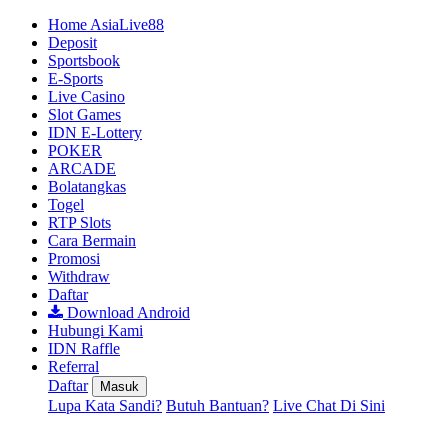
Home AsiaLive88
Deposit
Sportsbook
E-Sports
Live Casino
Slot Games
IDN E-Lottery
POKER
ARCADE
Bolatangkas
Togel
RTP Slots
Cara Bermain
Promosi
Withdraw
Daftar
Download Android
Hubungi Kami
IDN Raffle
Referral
Daftar
Masuk
Lupa Kata Sandi?
Butuh Bantuan?
Live Chat Di Sini