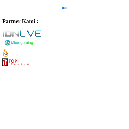
Partner Kami :