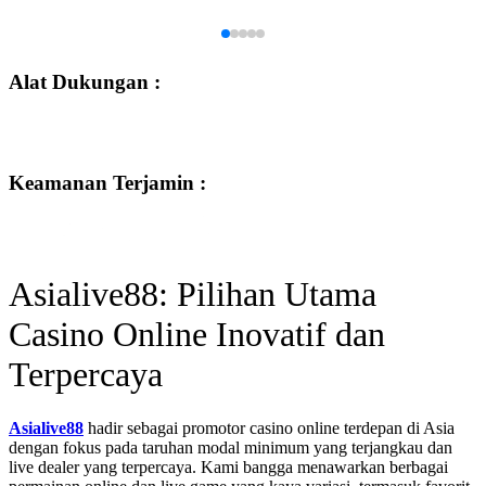
Alat Dukungan :
Keamanan Terjamin :
Asialive88: Pilihan Utama
Casino Online Inovatif dan
Terpercaya
Asialive88
hadir sebagai promotor casino online terdepan di Asia
dengan fokus pada taruhan modal minimum yang terjangkau dan
live dealer yang terpercaya. Kami bangga menawarkan berbagai