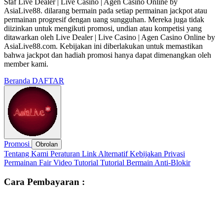
Staf Live Dealer | Live Casino | Agen Casino Online by
AsiaLive88. dilarang bermain pada setiap permainan jackpot atau
permainan progresif dengan uang sungguhan. Mereka juga tidak
diizinkan untuk mengikuti promosi, undian atau kompetisi yang
ditawarkan oleh Live Dealer | Live Casino | Agen Casino Online by
AsiaLive88.com. Kebijakan ini diberlakukan untuk memastikan
bahwa jackpot dan hadiah promosi hanya dapat dimenangkan oleh
member kami.
Beranda
DAFTAR
Promosi
Obrolan
Tentang Kami
Peraturan
Link Alternatif
Kebijakan Privasi
Permainan Fair
Video Tutorial
Tutorial Bermain
Anti-Blokir
Cara Pembayaran :