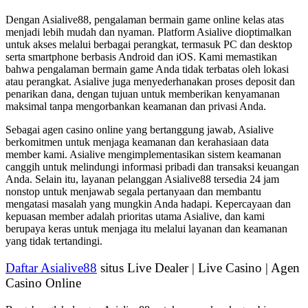
Dengan Asialive88, pengalaman bermain game online kelas atas
menjadi lebih mudah dan nyaman. Platform Asialive dioptimalkan
untuk akses melalui berbagai perangkat, termasuk PC dan desktop
serta smartphone berbasis Android dan iOS. Kami memastikan
bahwa pengalaman bermain game Anda tidak terbatas oleh lokasi
atau perangkat. Asialive juga menyederhanakan proses deposit dan
penarikan dana, dengan tujuan untuk memberikan kenyamanan
maksimal tanpa mengorbankan keamanan dan privasi Anda.
Sebagai agen casino online yang bertanggung jawab, Asialive
berkomitmen untuk menjaga keamanan dan kerahasiaan data
member kami. Asialive mengimplementasikan sistem keamanan
canggih untuk melindungi informasi pribadi dan transaksi keuangan
Anda. Selain itu, layanan pelanggan Asialive88 tersedia 24 jam
nonstop untuk menjawab segala pertanyaan dan membantu
mengatasi masalah yang mungkin Anda hadapi. Kepercayaan dan
kepuasan member adalah prioritas utama Asialive, dan kami
berupaya keras untuk menjaga itu melalui layanan dan keamanan
yang tidak tertandingi.
Daftar Asialive88
situs Live Dealer | Live Casino | Agen
Casino Online