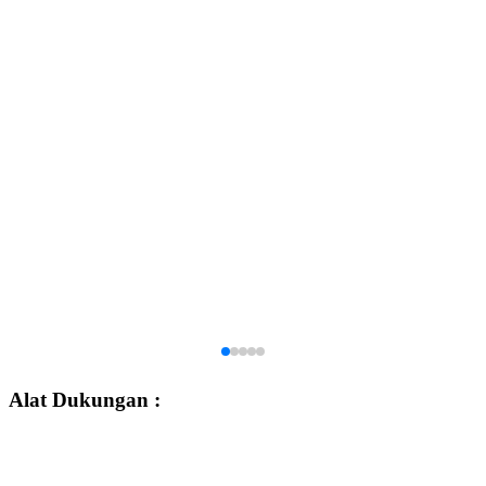
Alat Dukungan :